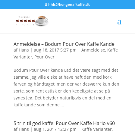
hhls@kongenafkaffe.dk
Anmeldelse – Bodum Pour Over Kaffe Kande
af
Hans
|
aug 18, 2017 5:27 pm
|
Anmeldelse
,
Kaffe
Varianter
,
Pour Over
Bodum Pour Over kande Lad det være sagt med det
samme, jeg ville elske at have haft den med kork
farven og håndtaget, men der var desværre kun den
sorte, som rent estisk er den kedeligste at se på
synes jeg. Det betyder naturligvis en del med en
kaffekande som denne,...
5 trin til god kaffe: Pour Over Kaffe Hario v60
af
Hans
|
aug 1, 2017 12:27 pm
|
Kaffe Varianter
,