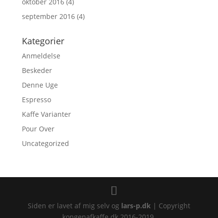
oktober 2016
(4)
september 2016
(4)
Kategorier
Anmeldelse
Beskeder
Denne Uge
Espresso
Kaffe Varianter
Pour Over
Uncategorized
Siden er lavet af mig selv og
lars-p.dk
| Copyright
kongenafkaffe.dk 2016-2019.